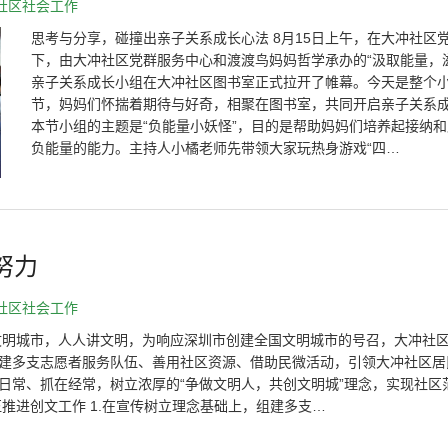
社区社会工作
思考与分享，碰撞出亲子关系成长心法 8月15日上午，在大冲社区
下，由大冲社区党群服务中心和渡渡鸟妈妈哲学承办的“汲取能量，
亲子关系成长小组在大冲社区图书室正式拉开了帷幕。今天是整个
节，妈妈们怀揣着期待与好奇，相聚在图书室，共同开启亲子关系
本节小组的主题是“负能量小妖怪”，目的是帮助妈妈们培养起接纳
负能量的能力。主持人小橘老师先带领大家玩热身游戏“四…
努力
社区社会工作
文明城市，人人讲文明，为响应深圳市创建全国文明城市的号召，大冲社
建多支志愿者服务队伍、善用社区资源、借助民微活动，引领大冲社区居
日常、抓在经常，树立浓厚的“争做文明人，共创文明城”理念，实现社区
推进创文工作 1.在宣传树立理念基础上，组建多支…