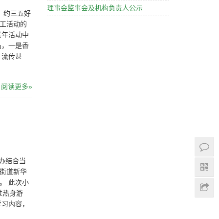
理事会监事会及机构负责人公示
，约三五好
手工活动的
老年活动中
品，一是香
，流传甚
阅读更多»
毒办结合当
头街道新华
。 此次小
过热身游
学习内容，