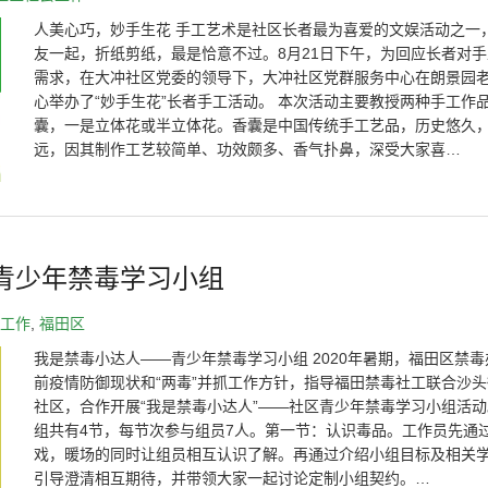
人美心巧，妙手生花 手工艺术是社区长者最为喜爱的文娱活动之一
友一起，折纸剪纸，最是恰意不过。8月21日下午，为回应长者对
需求，在大冲社区党委的领导下，大冲社区党群服务中心在朗景园
心举办了“妙手生花”长者手工活动。 本次活动主要教授两种手工作
囊，一是立体花或半立体花。香囊是中国传统手工艺品，历史悠久
远，因其制作工艺较简单、功效颇多、香气扑鼻，深受大家喜…
青少年禁毒学习小组
工作
,
福田区
我是禁毒小达人——青少年禁毒学习小组 2020年暑期，福田区禁
前疫情防御现状和“两毒”并抓工作方针，指导福田禁毒社工联合沙
社区，合作开展“我是禁毒小达人”——社区青少年禁毒学习小组活动
组共有4节，每节次参与组员7人。第一节：认识毒品。工作员先通
戏，暖场的同时让组员相互认识了解。再通过介绍小组目标及相关
引导澄清相互期待，并带领大家一起讨论定制小组契约。…